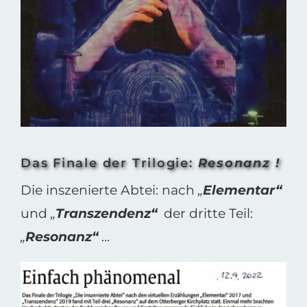
Bild
Das Finale der Trilogie:
Resonanz !
Die inszenierte Abtei: nach
„
Elementar“
und
„
Transzendenz“
der dritte Teil:
„
Resonanz“
…