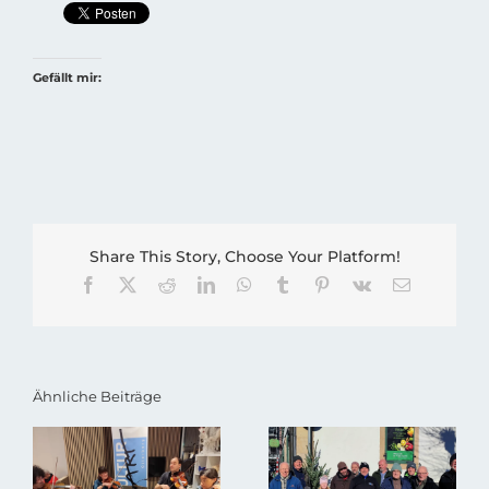
Gefällt mir:
Share This Story, Choose Your Platform!
Facebook
X
Reddit
LinkedIn
WhatsApp
Tumblr
Pinterest
Vk
E-
Mail
Ähnliche Beiträge
Das war die
Kultur
ART
musikalische
Otterberg –