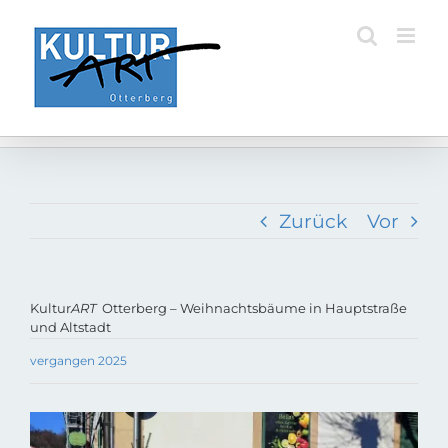
Zum
Inhalt
springen
Zurück
Vor
Kultur
ART
Otterberg – Weihnachtsbäume in Hauptstraße
und Altstadt
vergangen 2025
Zeige