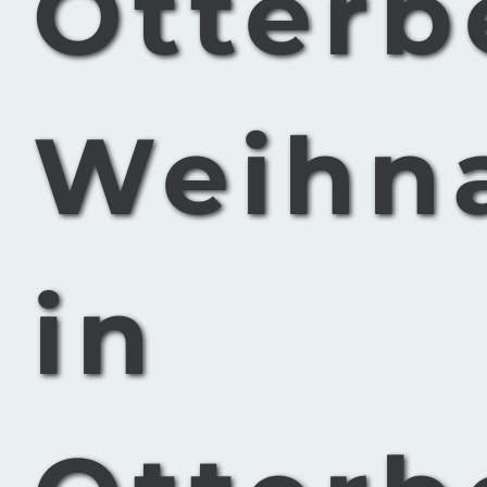
Otterb
Weihn
in