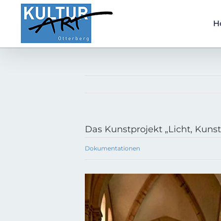
Zum
Inhalt
H
springen
Das Kunstprojekt „Licht, Kuns
Dokumentationen
Zeige
grösseres
Bild