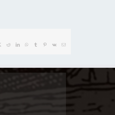
book
X
Reddit
LinkedIn
WhatsApp
Tumblr
Pinterest
Vk
E-
Mail