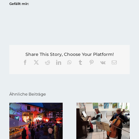
Gefällt mir:
Share This Story, Choose Your Platform!
Facebook
X
Reddit
LinkedIn
WhatsApp
Tumblr
Pinterest
Vk
E-
Mail
Ähnliche Beiträge
Ausstellungen im
Kapitelsaal
Kapitelsaal: Rolf
Konzerte 2023
Liebertseder am
10. Nov. 2023