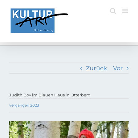
Zum
Inhalt
springen
Zurück
Vor
Judith Boy im Blauen Haus in Otterberg
vergangen 2023
Zeige
grösseres