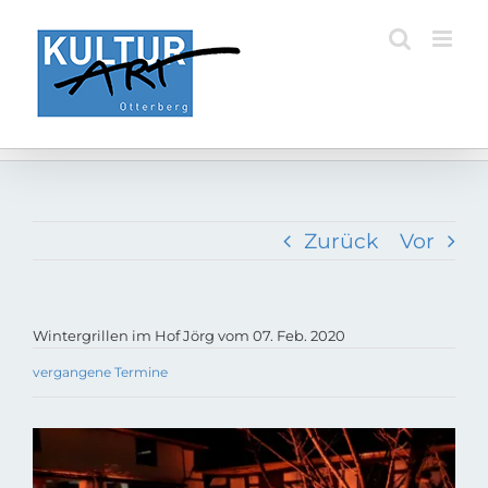
Zum
Inhalt
springen
Zurück
Vor
Wintergrillen im Hof Jörg vom 07. Feb. 2020
vergangene Termine
Zeige
grösseres