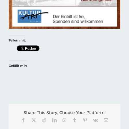
Teilen mit:
Gefällt mir:
Share This Story, Choose Your Platform!
Facebook
X
Reddit
LinkedIn
WhatsApp
Tumblr
Pinterest
Vk
E-
Mail