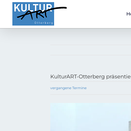
Zum
Inhalt
H
springen
KulturART-Otterberg präsentie
vergangene Termine
Zeige
grösseres
Bild