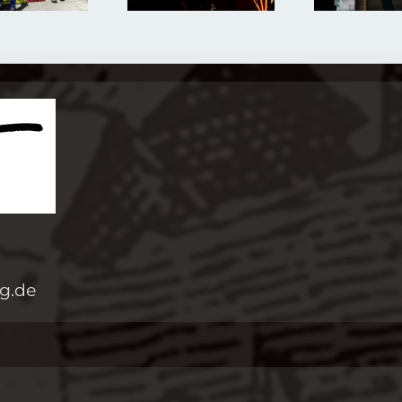
06. Sept.
2020
2019
rg.de