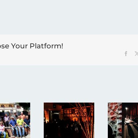
ose Your Platform!
Face
„Transzendent“
Wintergrillen
– Die
im Hof
Al
inszenierte
Jörg vom
vom
Abtei vom
07. Feb.