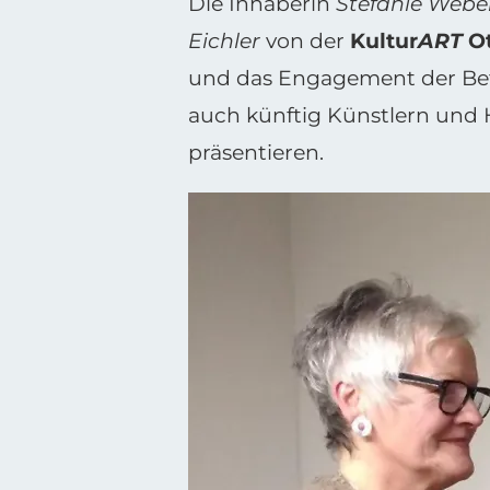
Die Inhaberin
Stefanie Webe
Eichler
von der
Kultur
ART
Ot
und das Engagement der Betei
auch künftig Künstlern und H
präsentieren.